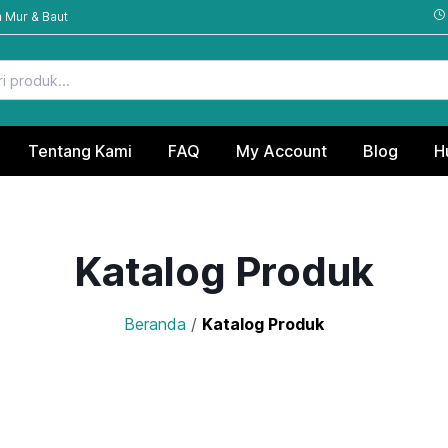
 Mur & Baut
Tentang Kami
FAQ
My Account
Blog
H
Katalog Produk
Beranda
/
Katalog Produk