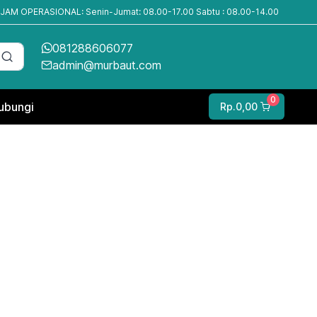
JAM OPERASIONAL: Senin-Jumat: 08.00-17.00 Sabtu : 08.00-14.00
081288606077
admin@murbaut.com
0
ubungi
Rp.0,00