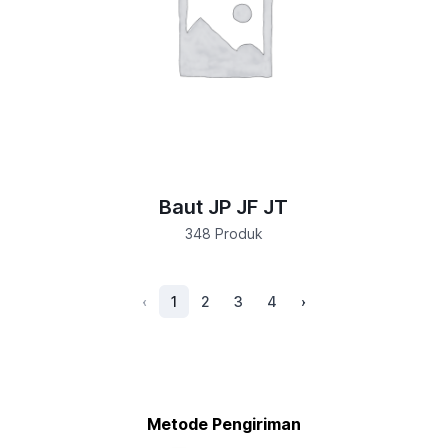
Baut JP JF JT
348 Produk
‹
1
2
3
4
›
Metode Pengiriman