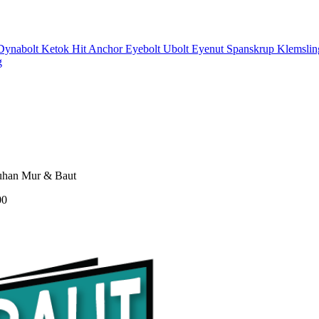
Dynabolt Ketok Hit Anchor
Eyebolt
Ubolt
Eyenut
Spanskrup
Klemsli
g
han Mur & Baut
00