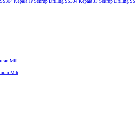
g SS304 Kepala JP
Sekrup Drilling SS304 Kepala JF
Sekrup Drilling S
uran Mili
uran Mili