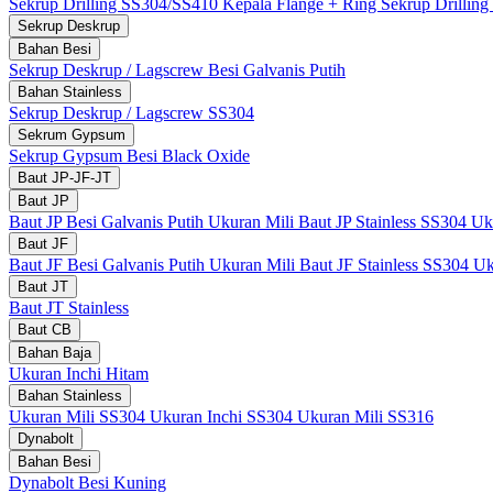
Sekrup Drilling SS304/SS410 Kepala Flange + Ring
Sekrup Drillin
Sekrup Deskrup
Bahan Besi
Sekrup Deskrup / Lagscrew Besi Galvanis Putih
Bahan Stainless
Sekrup Deskrup / Lagscrew SS304
Sekrum Gypsum
Sekrup Gypsum Besi Black Oxide
Baut JP-JF-JT
Baut JP
Baut JP Besi Galvanis Putih Ukuran Mili
Baut JP Stainless SS304 Uk
Baut JF
Baut JF Besi Galvanis Putih Ukuran Mili
Baut JF Stainless SS304 Uk
Baut JT
Baut JT Stainless
Baut CB
Bahan Baja
Ukuran Inchi Hitam
Bahan Stainless
Ukuran Mili SS304
Ukuran Inchi SS304
Ukuran Mili SS316
Dynabolt
Bahan Besi
Dynabolt Besi Kuning