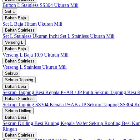
Button L Stainless SS304 Ukuran Mili
Set L
Bahan Baja
Set L Baja Hitam Ukuran Mili
Bahan Stainless
Set L Stainless Ukuran Inchi
Set L Stainless Ukuran Mili
Verseng L
Bahan Baja
Verseng L Baja 10.9 Ukuran Mili
Bahan Stainless
Verseng L Stainless Ukuran Mili
Sekrup
Sekrup Tapping
Bahan Besi
Sekrup Tapping Besi Kepala P+AB / JP Putih
Sekrup Tapping Besi 
Bahan Stainless
Sekrup Tapping SS304 Kepala P+AB / JP
Sekrup Tapping SS304 Ke
Sekrup Drilling
Bahan Besi
Sekrup Drilling Besi Kuning Kepala Wafer
Sekrup Roofing Besi Kun
Ringan
Bahan Stainless