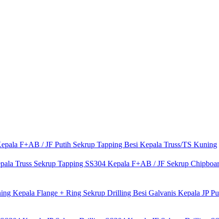
Kepala F+AB / JF Putih
Sekrup Tapping Besi Kepala Truss/TS Kuning
pala Truss
Sekrup Tapping SS304 Kepala F+AB / JF
Sekrup Chipboa
ing Kepala Flange + Ring
Sekrup Drilling Besi Galvanis Kepala JP P