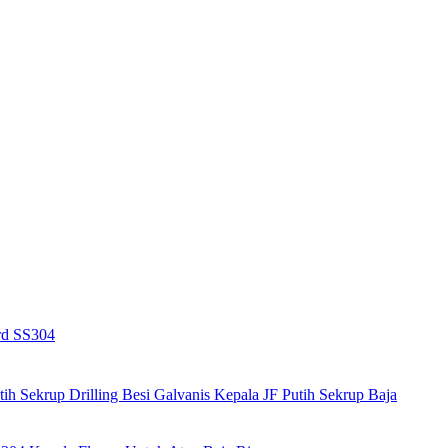
rd SS304
utih
Sekrup Drilling Besi Galvanis Kepala JF Putih
Sekrup Baja