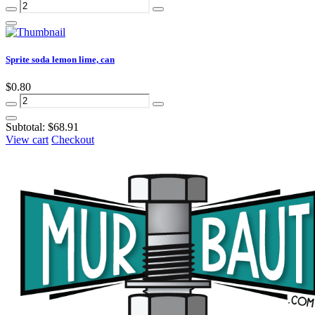
Sprite soda lemon lime, can
$0.80
Subtotal:
$68.91
View cart
Checkout