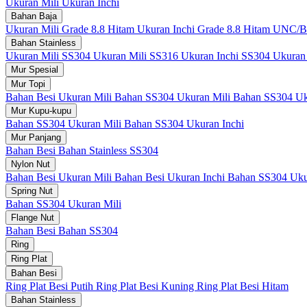
Ukuran Mili
Ukuran Inchi
Bahan Baja
Ukuran Mili Grade 8.8 Hitam
Ukuran Inchi Grade 8.8 Hitam UNC
Bahan Stainless
Ukuran Mili SS304
Ukuran Mili SS316
Ukuran Inchi SS304
Ukuran
Mur Spesial
Mur Topi
Bahan Besi Ukuran Mili
Bahan SS304 Ukuran Mili
Bahan SS304 Uk
Mur Kupu-kupu
Bahan SS304 Ukuran Mili
Bahan SS304 Ukuran Inchi
Mur Panjang
Bahan Besi
Bahan Stainless SS304
Nylon Nut
Bahan Besi Ukuran Mili
Bahan Besi Ukuran Inchi
Bahan SS304 Uku
Spring Nut
Bahan SS304 Ukuran Mili
Flange Nut
Bahan Besi
Bahan SS304
Ring
Ring Plat
Bahan Besi
Ring Plat Besi Putih
Ring Plat Besi Kuning
Ring Plat Besi Hitam
Bahan Stainless