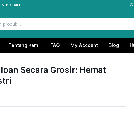
 Mur & Baut
Tentang Kami
FAQ
My Account
Blog
H
loan Secara Grosir: Hemat
tri