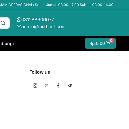
JAM OPERASIONAL: Senin-Jumat: 08.00-17.00 Sabtu : 08.00-14.00
081288606077
admin@murbaut.com
0
ubungi
Rp.0,00
Follow us